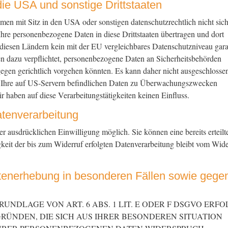
ie USA und sonstige Drittstaaten
n mit Sitz in den USA oder sonstigen datenschutzrechtlich nicht sic
Ihre personenbezogene Daten in diese Drittstaaten übertragen und dort
n diesen Ländern kein mit der EU vergleichbares Datenschutzniveau gara
 dazu verpflichtet, personenbezogene Daten an Sicherheitsbehörden
gegen gerichtlich vorgehen könnten. Es kann daher nicht ausgeschlosse
 Ihre auf US-Servern befindlichen Daten zu Überwachungszwecken
r haben auf diese Verarbeitungstätigkeiten keinen Einfluss.
atenverarbeitung
r ausdrücklichen Einwilligung möglich. Sie können eine bereits erteilt
keit der bis zum Widerruf erfolgten Datenverarbeitung bleibt vom Wide
tenerhebung in besonderen Fällen sowie gege
NDLAGE VON ART. 6 ABS. 1 LIT. E ODER F DSGVO ERFO
GRÜNDEN, DIE SICH AUS IHRER BESONDEREN SITUATION