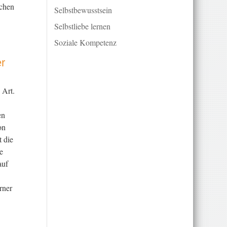
uchen
Selbstbewusstsein
Selbstliebe lernen
Soziale Kompetenz
r
 Art.
en
on
t die
e
auf
rner