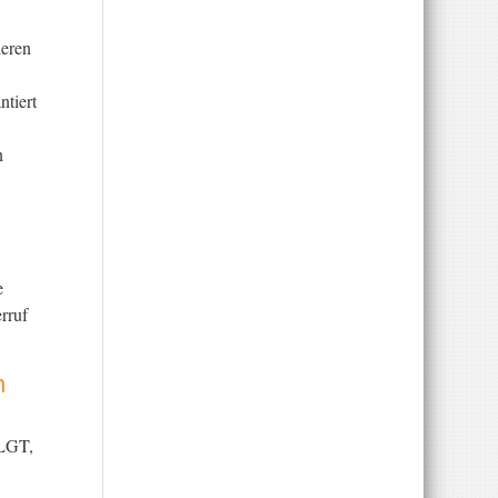
heren
ntiert
n
e
rruf
n
LGT,