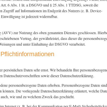
n Art. 6 Abs. 1 lit. a DSGVO und § 25 Abs. 1 TTDSG, soweit die
n Zugriff auf Informationen im Endgerät des Nutzers (z. B. Device-
inwilligung ist jederzeit widerrufbar.
ng (AVV) zur Nutzung des oben genannten Dienstes geschlossen. Hierb
eschriebenen Vertrag, der gewährleistet, dass dieser die personenbezo
Weisungen und unter Einhaltung der DSGVO verarbeitet.
flicht­informationen
rer persönlichen Daten sehr ernst. Wir behandeln Ihre personenbezogen
en Datenschutzvorschriften sowie dieser Datenschutzerklärung.
iedene personenbezogene Daten erhoben. Personenbezogene Daten sind
den können. Die vorliegende Datenschutzerklärung erläutert, welche Dat
rt auch, wie und zu welchem Zweck das geschieht.
im Internet (z. B. bei der Kommunikation per E-Mail) Sicherheitslücke