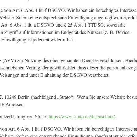
 von Art. 6 Abs. 1 lit. f DSGVO. Wir haben ein berechtigtes Interesse
Website. Sofern eine entsprechende Einwilligung abgefragt wurde, erfol
n Art. 6 Abs. 1 lit. a DSGVO und § 25 Abs. 1 TTDSG, soweit die
n Zugriff auf Informationen im Endgerät des Nutzers (z. B. Device-
inwilligung ist jederzeit widerrufbar.
ng (AVV) zur Nutzung des oben genannten Dienstes geschlossen. Hierb
eschriebenen Vertrag, der gewährleistet, dass dieser die personenbezo
Weisungen und unter Einhaltung der DSGVO verarbeitet.
 7, 10249 Berlin (nachfolgend „Strato“). Wenn Sie unsere Website besu
r IP-Adressen.
utzerklärung von Strato:
https://www.strato.de/datenschutz/
.
on Art. 6 Abs. 1 lit. f DSGVO. Wir haben ein berechtigtes Interesse a
Website. Sofern eine entsprechende Einwilligung abgefragt wurde, erfol