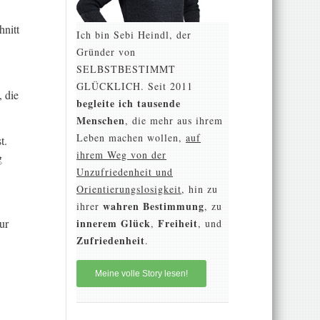
hnitt
Ich bin Sebi Heindl, der
Gründer von
SELBSTBESTIMMT
GLÜCKLICH. Seit 2011
 die
begleite ich tausende
Menschen
, die mehr aus ihrem
Leben machen wollen,
auf
t.
ihrem Weg von der
g
Unzufriedenheit und
Orientierungslosigkeit
, hin zu
wahren Bestimmung
ihrer
, zu
innerem Glück
Freiheit
ur
,
, und
Zufriedenheit
.
Meine volle Story lesen!