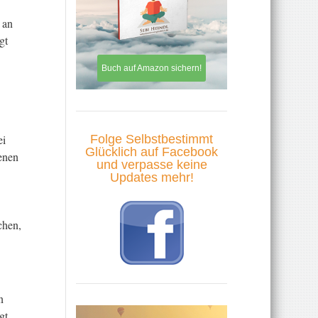
 an
gt
Buch auf Amazon sichern!
Folge Selbstbestimmt
ei
Glücklich auf Facebook
genen
und verpasse keine
Updates mehr!
chen,
n
gt