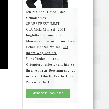
Ich bin Sebi Heindl, der
Gründer von
SELBSTBESTIMMT
GLÜCKLICH. Seit 2011
begleite ich tausende
Menschen
, die mehr aus ihrem
Leben machen wollen,
auf
ihrem Weg von der
Unzufriedenheit und
Orientierungslosigkeit
, hin zu
wahren Bestimmung
ihrer
, zu
innerem Glück
Freiheit
,
, und
Zufriedenheit
.
Meine volle Story lesen!